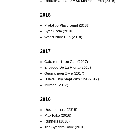
Reducir Un Lápiz A Su Mínima Forma (2019)
2018
Prototipo Playground (2018)
Sync Code (2018)
World Pride Cup (2018)
2017
Catch'em If You Can (2017)
El Juego De La Hiena (2017)
Geumcheon Style (2017)
I Have Only Slept With One (2017)
Mirroed (2017)
2016
Dust Triangle (2016)
Max Fake (2016)
Runners (2016)
The Synchro Rave (2016)