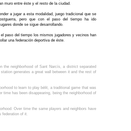
n muro entre éste y el resto de la ciudad.
ender a jugar a esta modalidad, juego tradicional que se
stguerra, pero que con el paso del tiempo ha ido
 lugares donde se sigue desarrollando.
on el paso del tiempo los mismos jugadores y vecinos han
llar una federación deportiva de éste.
n the neighborhood of Sant Narcís, a district separated
station generates a great wall between it and the rest of
orhood to learn to play bèlit, a traditional game that was
ver time has been disappearing, being the neighborhood of
borhood. Over time the same players and neighbors have
federation of it.